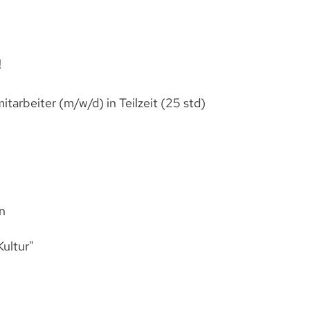
!
tarbeiter (m/w/d) in Teilzeit (25 std)
n
ultur"