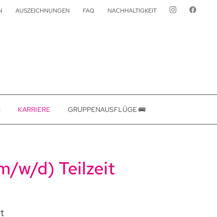
N
AUSZEICHNUNGEN
FAQ
NACHHALTIGKEIT
deren dabei helfen, das Nutzererlebnis zu optimieren.
N
KARRIERE
GRUPPENAUSFLÜGE 🚌
m/w/d) Teilzeit
t