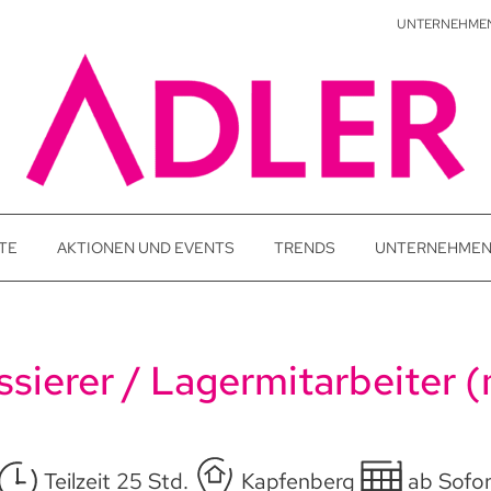
UNTERNEHME
senziell für die Funktionalität der Seite sind und zum an
TE
AKTIONEN UND EVENTS
TRENDS
UNTERNEHME
ssierer / Lagermitarbeiter (
Teilzeit 25 Std.
Kapfenberg
ab Sofor