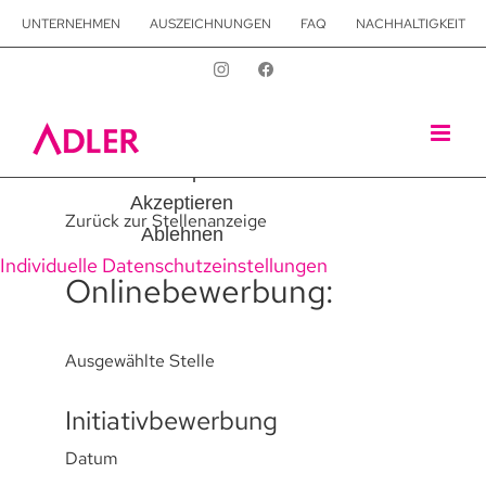
Zum
UNTERNEHMEN
AUSZEICHNUNGEN
FAQ
NACHHALTIGKEIT
Wir nutzen Cookies auf unserer Website, die zum einen
Inhalt
essenziell für die Funktionalität der Seite sind und zum
springen
anderen dabei helfen, das Nutzererlebnis zu optimieren.
Statistiken, Essenziell
Alle akzeptieren
Akzeptieren
Zurück zur Stellenanzeige
Ablehnen
Individuelle Datenschutzeinstellungen
Onlinebewerbung:
Ausgewählte Stelle
Initiativbewerbung
Datum